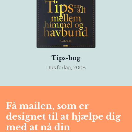
Tips-bog
DRs forlag, 2008
Få mailen, som er
designet til at hjælpe dig
med at nå din