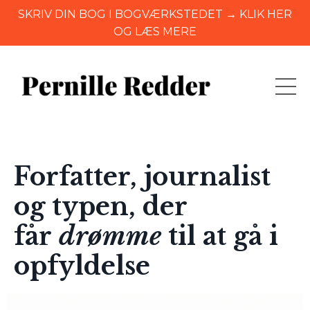
SKRIV DIN BOG I BOGVÆRKSTEDET → KLIK HER
OG LÆS MERE
Forfatter, journalist
og typen, der
får
drømme
til at gå i
opfyldelse